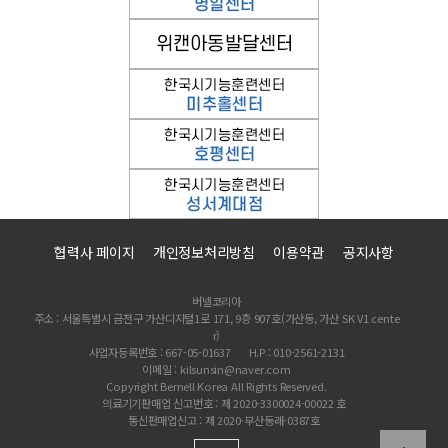
협력사 페이지
개인정보처리방침
이용약관
공지사항
버넬코리아
주소 : 서울특별시 금천구 가산디지털1로 171, 9층 907호(가산동, 가산 SK V1 cente
r)
사업자등록번호 : 667-05-01637
H.P : 010-2561-2131
이메일 : kilsunsin@naver.com
Copyright Bernell Korea All Rights Reserved.
의료기기판매업 신고번호 : 제 2020-3300024-00022 호
통신판매업신고 : 제 2020-부산동래-0387호