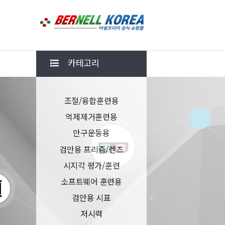
카테고리
조절/융합훈련용
억제제거훈련용
안구운동용
검안용 프리즘/렌즈
시지각 평가/훈련
소프트웨어 훈련용
검안용 시표
저시력