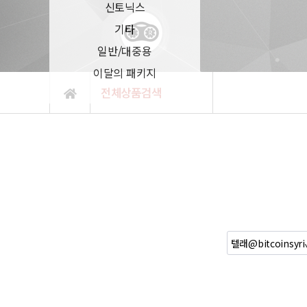
신토닉스
기타
일반/대중용
이달의 패키지
전체상품검색