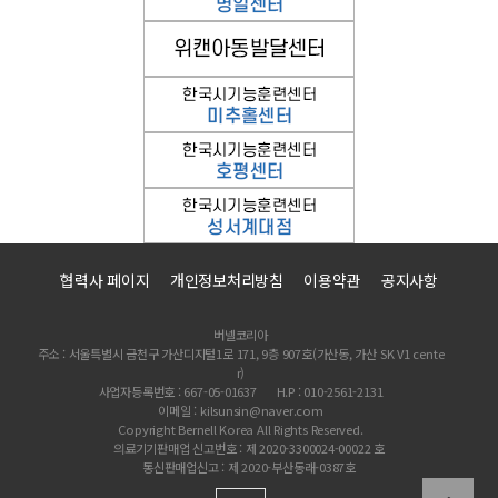
협력사 페이지
개인정보처리방침
이용약관
공지사항
버넬코리아
주소 : 서울특별시 금천구 가산디지털1로 171, 9층 907호(가산동, 가산 SK V1 cente
r)
사업자등록번호 : 667-05-01637
H.P : 010-2561-2131
이메일 : kilsunsin@naver.com
Copyright Bernell Korea All Rights Reserved.
의료기기판매업 신고번호 : 제 2020-3300024-00022 호
통신판매업신고 : 제 2020-부산동래-0387호