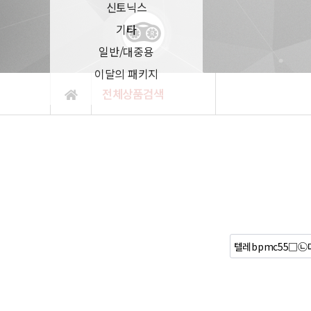
신토닉스
기타
일반/대중용
이달의 패키지
전체상품검색