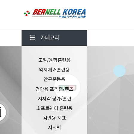
카테고리
조절/융합훈련용
억제제거훈련용
안구운동용
검안용 프리즘/렌즈
시지각 평가/훈련
소프트웨어 훈련용
검안용 시표
저시력