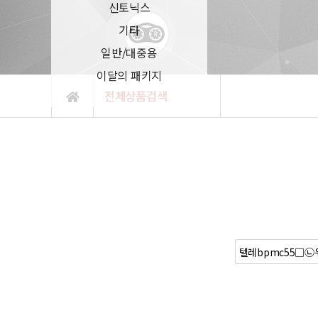
신토닉스
기타
일반/대중용
이달의 패키지
전체상품검색