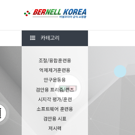
카테고리
조절/융합훈련용
억제제거훈련용
안구운동용
검안용 프리즘/렌즈
시지각 평가/훈련
소프트웨어 훈련용
검안용 시표
저시력