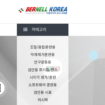
카테고리
조절/융합훈련용
억제제거훈련용
안구운동용
검안용 프리즘/렌즈
시지각 평가/훈련
소프트웨어 훈련용
검안용 시표
저시력