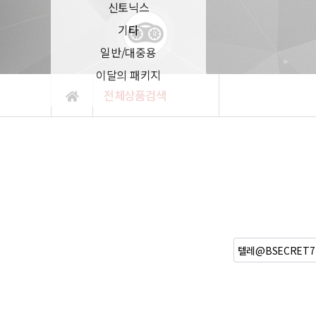
신토닉스
기타
일반/대중용
이달의 패키지
전체상품검색