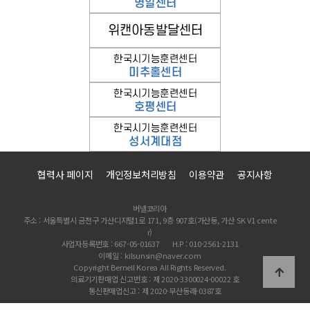
협력사 페이지
개인정보처리방침
이용약관
공지사항
버넬코리아
주소 : 서울특별시 금천구 가산디지털1로 171, 9층 907호(가산동, 가산 SK V1 cente
r)
사업자등록번호 : 667-05-01637
H.P : 010-2561-2131
이메일 : kilsunsin@naver.com
Copyright Bernell Korea All Rights Reserved.
의료기기판매업 신고번호 : 제 2020-3300024-00022 호
통신판매업신고 : 제 2020-부산동래-0387호