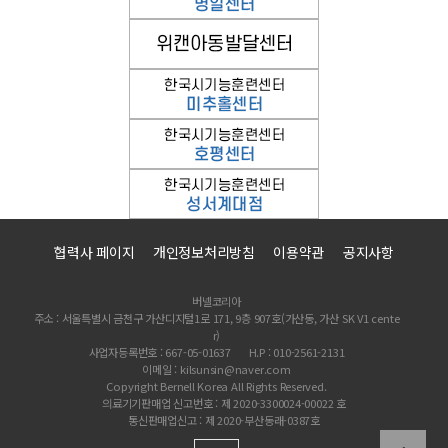
협력사 페이지
개인정보처리방침
이용약관
공지사항
버넬코리아
주소 : 서울특별시 금천구 가산디지털1로 171, 9층 907호(가산동, 가산 SK V1 cente
r)
사업자등록번호 : 667-05-01637
H.P : 010-2561-2131
이메일 : kilsunsin@naver.com
Copyright Bernell Korea All Rights Reserved.
의료기기판매업 신고번호 : 제 2020-3300024-00022 호
통신판매업신고 : 제 2020-부산동래-0387호