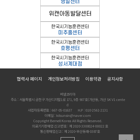
협력사 페이지
개인정보처리방침
이용약관
공지사항
버넬코리아
주소 : 서울특별시 금천구 가산디지털1로 171, 9층 907호(가산동, 가산 SK V1 cente
r)
사업자등록번호 : 667-05-01637
H.P : 010-2561-2131
이메일 : kilsunsin@naver.com
Copyright Bernell Korea All Rights Reserved.
의료기기판매업 신고번호 : 제 2020-3300024-00022 호
통신판매업신고 : 제 2020-부산동래-0387호