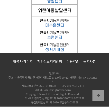
협력사 페이지
개인정보처리방침
이용약관
공지사항
버넬코리아
주소 : 서울특별시 금천구 가산디지털1로 171, 9층 907호(가산동, 가산 SK V1 cente
r)
사업자등록번호 : 667-05-01637
H.P : 010-2561-2131
이메일 : kilsunsin@naver.com
Copyright Bernell Korea All Rights Reserved.
의료기기판매업 신고번호 : 제 2020-3300024-00022 호
통신판매업신고 : 제 2020-부산동래-0387호