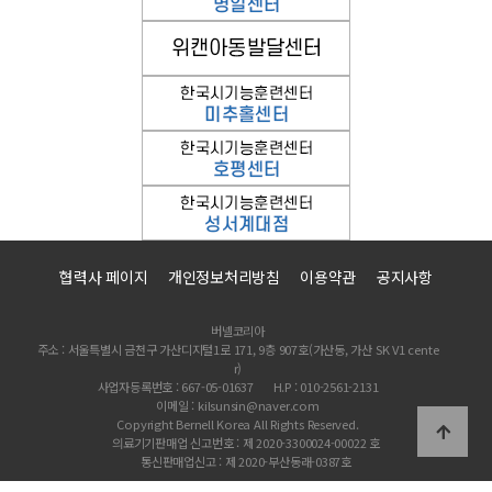
협력사 페이지
개인정보처리방침
이용약관
공지사항
버넬코리아
주소 : 서울특별시 금천구 가산디지털1로 171, 9층 907호(가산동, 가산 SK V1 cente
r)
사업자등록번호 : 667-05-01637
H.P : 010-2561-2131
이메일 : kilsunsin@naver.com
Copyright Bernell Korea All Rights Reserved.
의료기기판매업 신고번호 : 제 2020-3300024-00022 호
통신판매업신고 : 제 2020-부산동래-0387호