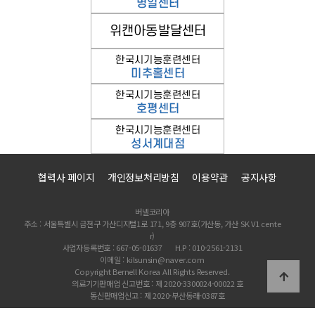
협력사 페이지
개인정보처리방침
이용약관
공지사항
버넬코리아
주소 : 서울특별시 금천구 가산디지털1로 171, 9층 907호(가산동, 가산 SK V1 cente
r)
사업자등록번호 : 667-05-01637
H.P : 010-2561-2131
이메일 : kilsunsin@naver.com
Copyright Bernell Korea All Rights Reserved.
의료기기판매업 신고번호 : 제 2020-3300024-00022 호
통신판매업신고 : 제 2020-부산동래-0387호