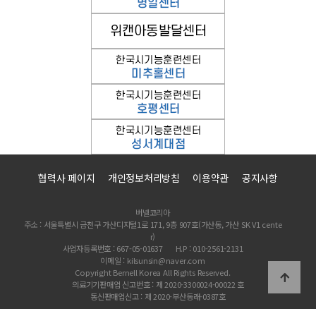
협력사 페이지
개인정보처리방침
이용약관
공지사항
버넬코리아
주소 : 서울특별시 금천구 가산디지털1로 171, 9층 907호(가산동, 가산 SK V1 cente
r)
사업자등록번호 : 667-05-01637
H.P : 010-2561-2131
이메일 : kilsunsin@naver.com
Copyright Bernell Korea All Rights Reserved.
의료기기판매업 신고번호 : 제 2020-3300024-00022 호
통신판매업신고 : 제 2020-부산동래-0387호