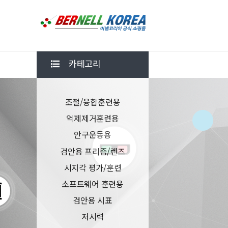
카테고리
조절/융합훈련용
억제제거훈련용
안구운동용
검안용 프리즘/렌즈
시지각 평가/훈련
소프트웨어 훈련용
검안용 시표
저시력