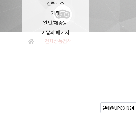
신토닉스
기타
일반/대중용
이달의 패키지
전체상품검색