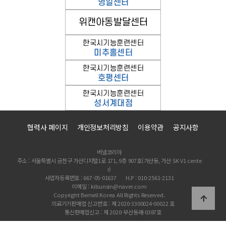
협력사 페이지
개인정보처리방침
이용약관
공지사항
버넬코리아
주소 : 서울특별시 금천구 가산디지털1로 171, 9층 907호(가산동, 가산 SK V1 cente
r)
사업자등록번호 : 667-05-01637
H.P : 010-2561-2131
이메일 : kilsunsin@naver.com
Copyright Bernell Korea All Rights Reserved.
의료기기판매업 신고번호 : 제 2020-3300024-00022 호
통신판매업신고 : 제 2020-부산동래-0387호