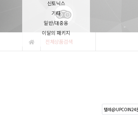
신토닉스
기타
일반/대중용
이달의 패키지
전체상품검색