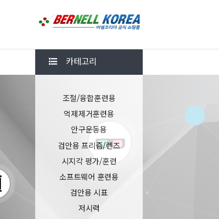
카테고리
조절/융합훈련용
억제제거훈련용
안구운동용
검안용 프리즘/렌즈
시지각 평가/훈련
소프트웨어 훈련용
검안용 시표
저시력