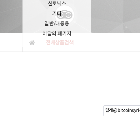
신토닉스
기타
일반/대중용
이달의 패키지
전체상품검색