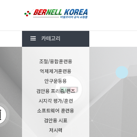
카테고리
조절/융합훈련용
억제제거훈련용
안구운동용
검안용 프리즘/렌즈
시지각 평가/훈련
소프트웨어 훈련용
검안용 시표
저시력