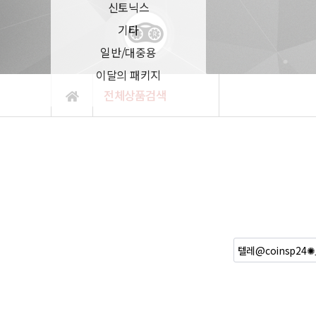
신토닉스
기타
일반/대중용
이달의 패키지
전체상품검색