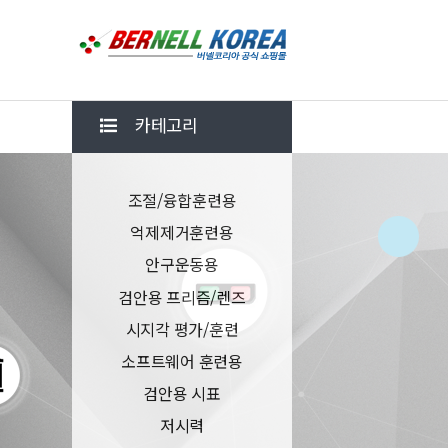
카테고리
조절/융합훈련용
억제제거훈련용
안구운동용
검안용 프리즘/렌즈
시지각 평가/훈련
소프트웨어 훈련용
검안용 시표
저시력