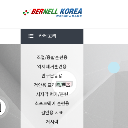
카테고리
조절/융합훈련용
억제제거훈련용
안구운동용
검안용 프리즘/렌즈
시지각 평가/훈련
소프트웨어 훈련용
검안용 시표
저시력