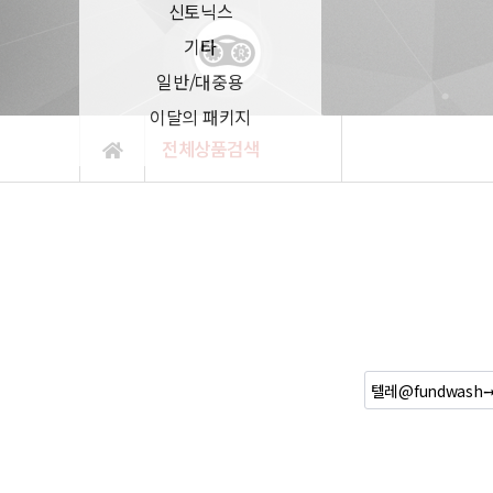
신토닉스
기타
일반/대중용
이달의 패키지
전체상품검색